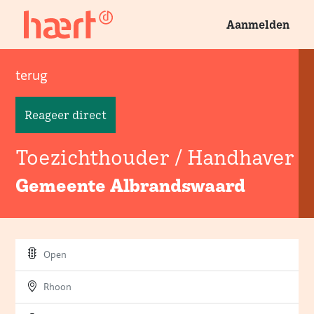
Aanmelden
terug
Reageer direct
Toezichthouder / Handhaver
Gemeente Albrandswaard
Open
Rhoon