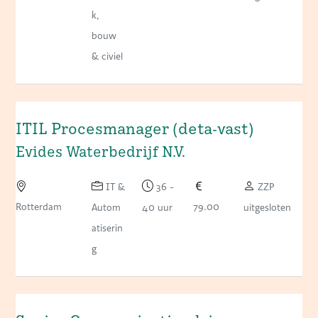
k,
bouw
& civiel
ITIL Procesmanager (deta-vast)
Evides Waterbedrijf N.V.
IT &
36 -
ZZP
Rotterdam
79.00
Autom
40 uur
uitgesloten
atiserin
g