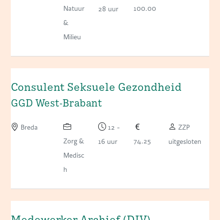
Natuur
100.00
28 uur
&
Milieu
Consulent Seksuele Gezondheid
GGD West-Brabant
Breda
12 -
ZZP
Zorg &
74.25
16 uur
uitgesloten
Medisc
h
Medewerker Archief (DIV)