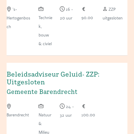
's-
16 -
ZZP
Technie
90.00
Hertogenbos
20 uur
uitgesloten
k,
ch
bouw
& civiel
Beleidsadviseur Geluid- ZZP:
Uitgesloten
Gemeente Barendrecht
24 -
Barendrecht
Natuur
100.00
32 uur
&
Milieu