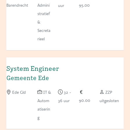
Barendrecht
Admini
95.00
uur
stratief
&
Secreta
rieel
System Engineer
Gemeente Ede
Ede Gld
IT &
32 -
ZZP
90.00
Autom
36 uur
uitgesloten
atiserin
g