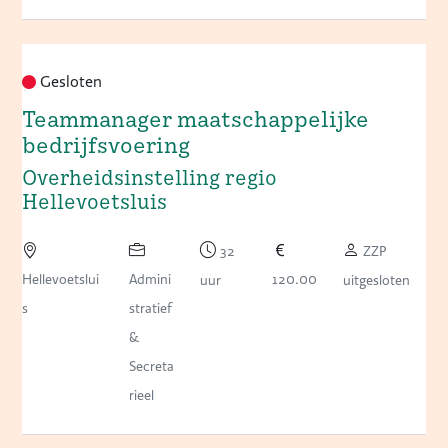
Gesloten
Teammanager maatschappelijke
bedrijfsvoering
Overheidsinstelling regio
Hellevoetsluis
32
ZZP
Hellevoetslui
Admini
120.00
uur
uitgesloten
s
stratief
&
Secreta
rieel