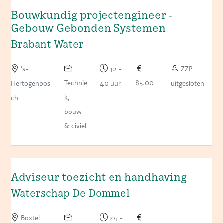
Bouwkundig projectengineer -
Gebouw Gebonden Systemen
Brabant Water
's-
32 -
ZZP
Technie
85.00
Hertogenbos
40 uur
uitgesloten
k,
ch
bouw
& civiel
Adviseur toezicht en handhaving
Waterschap De Dommel
Boxtel
24 -