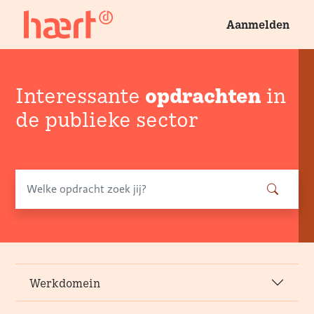
Aanmelden
opdrachten
Interessante
in
de publieke sector
Werkdomein