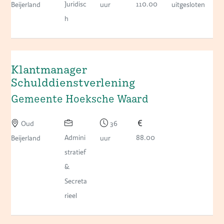
Juridisc
110.00
Beijerland
uur
uitgesloten
h
Klantmanager
Schulddienstverlening
Gemeente Hoeksche Waard
Oud
36
Admini
88.00
Beijerland
uur
stratief
&
Secreta
rieel