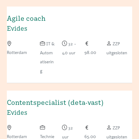
Agile coach
Evides
IT &
32 -
ZZP
Rotterdam
98.00
Autom
40 uur
uitgesloten
atiserin
g
Contentspecialist (deta-vast)
Evides
32
ZZP
Rotterdam
Technie
65.00
uur
uitgesloten