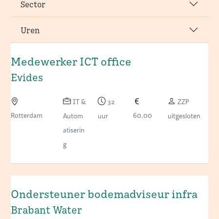
Sector
Uren
Medewerker ICT office
Evides
IT &
32
ZZP
Rotterdam
60.00
Autom
uur
uitgesloten
atiserin
g
Ondersteuner bodemadviseur infra
Brabant Water