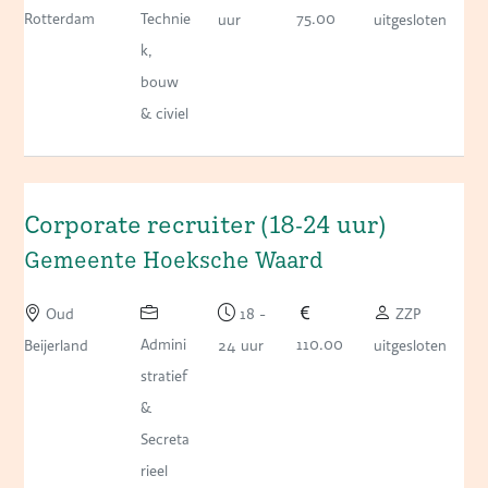
Rotterdam
Technie
75.00
uur
uitgesloten
k,
bouw
& civiel
Corporate recruiter (18-24 uur)
Gemeente Hoeksche Waard
Oud
18 -
ZZP
Admini
110.00
Beijerland
24 uur
uitgesloten
stratief
&
Secreta
rieel