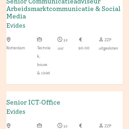
Senior Communicatieadviseur
Arbeidsmarktcommunicatie & Social
Media
Evides
32
ZZP
Rotterdam
Technie
90.00
uur
uitgesloten
k,
bouw
& civiel
Senior ICT-Office
Evides
32
ZZP