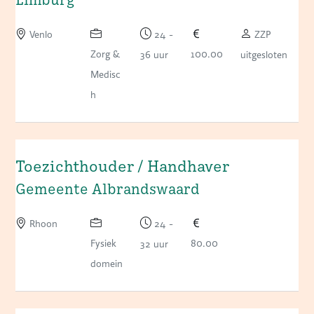
Venlo
24 -
ZZP
Zorg &
100.00
36 uur
uitgesloten
Medisc
h
Toezichthouder / Handhaver
Gemeente Albrandswaard
Rhoon
24 -
Fysiek
80.00
32 uur
domein