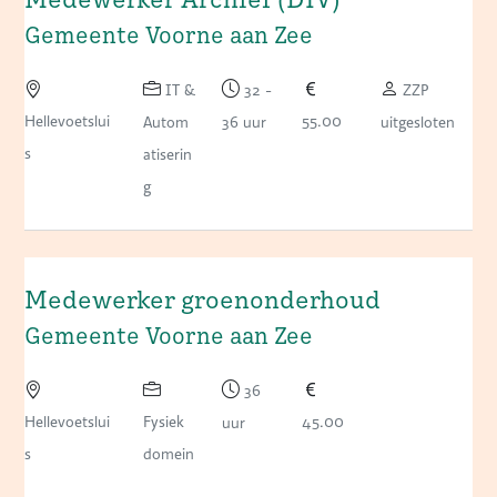
Gemeente Voorne aan Zee
IT &
32 -
ZZP
Hellevoetslui
55.00
Autom
36 uur
uitgesloten
s
atiserin
g
Medewerker groenonderhoud
Gemeente Voorne aan Zee
36
Hellevoetslui
Fysiek
45.00
uur
s
domein