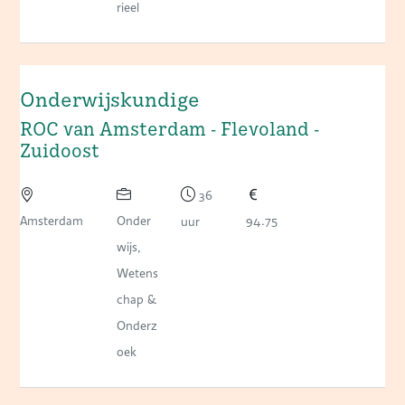
rieel
Onderwijskundige
ROC van Amsterdam - Flevoland -
Zuidoost
36
Amsterdam
Onder
94.75
uur
wijs,
Wetens
chap &
Onderz
oek