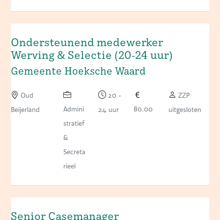
Ondersteunend medewerker
Werving & Selectie (20-24 uur)
Gemeente Hoeksche Waard
Oud
20 -
ZZP
Admini
80.00
Beijerland
24 uur
uitgesloten
stratief
&
Secreta
rieel
Senior Casemanager