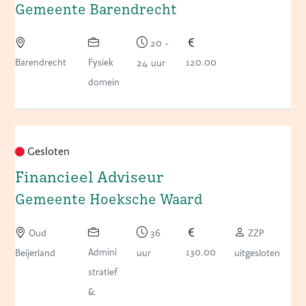
Gemeente Barendrecht
20 -
Barendrecht
Fysiek
120.00
24 uur
domein
Gesloten
Financieel Adviseur
Gemeente Hoeksche Waard
Oud
36
ZZP
Admini
130.00
Beijerland
uur
uitgesloten
stratief
&