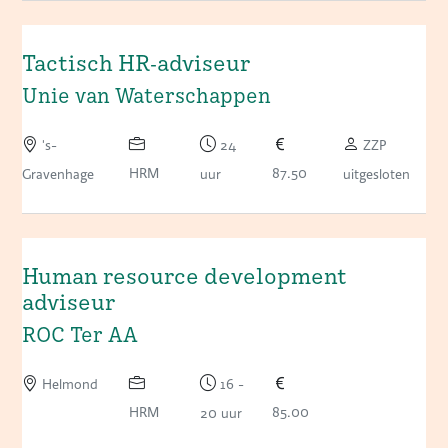
Tactisch HR-adviseur
Unie van Waterschappen
's-
24
ZZP
HRM
87.50
Gravenhage
uur
uitgesloten
Human resource development
adviseur
ROC Ter AA
Helmond
16 -
HRM
85.00
20 uur