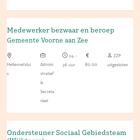
Medewerker bezwaar en beroep
Gemeente Voorne aan Zee
24 -
ZZP
Hellevoetslui
Admini
80.00
36 uur
uitgesloten
s
stratief
&
Secreta
rieel
Ondersteuner Sociaal Gebiedsteam