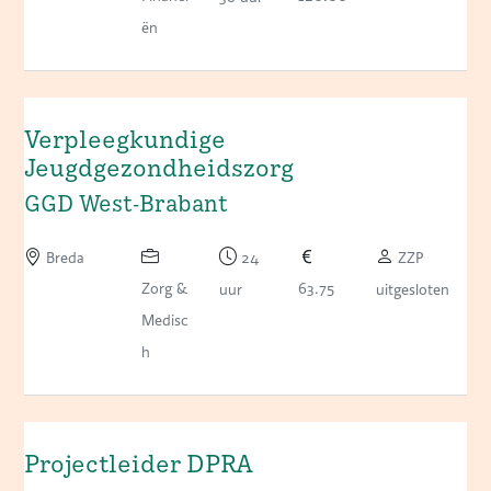
ën
Verpleegkundige
Jeugdgezondheidszorg
GGD West-Brabant
Breda
24
ZZP
Zorg &
63.75
uur
uitgesloten
Medisc
h
Projectleider DPRA