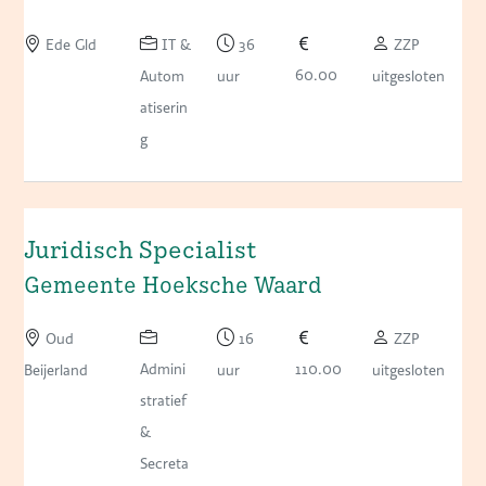
Ede Gld
IT &
36
ZZP
60.00
Autom
uur
uitgesloten
atiserin
g
Juridisch Specialist
Gemeente Hoeksche Waard
Oud
16
ZZP
Admini
110.00
Beijerland
uur
uitgesloten
stratief
&
Secreta