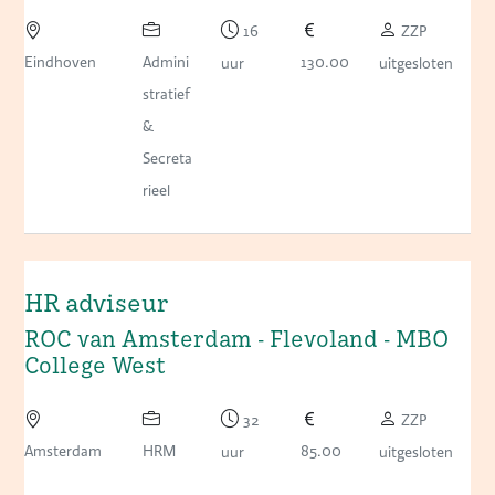
16
ZZP
Eindhoven
Admini
130.00
uur
uitgesloten
stratief
&
Secreta
rieel
HR adviseur
ROC van Amsterdam - Flevoland - MBO
College West
32
ZZP
Amsterdam
HRM
85.00
uur
uitgesloten