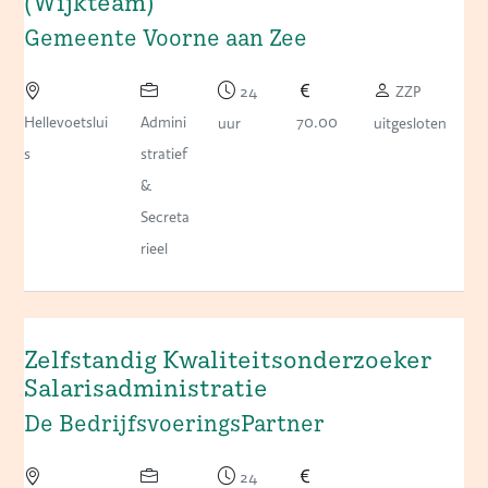
(Wijkteam)
Gemeente Voorne aan Zee
24
ZZP
Hellevoetslui
Admini
70.00
uur
uitgesloten
s
stratief
&
Secreta
rieel
Zelfstandig Kwaliteitsonderzoeker
Salarisadministratie
De BedrijfsvoeringsPartner
24