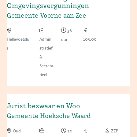
Omgevingsvergunningen
Gemeente Voorne aan Zee
36
Hellevoetslui
Admini
105.00
uur
s
stratief
&
Secreta
rieel
Jurist bezwaar en Woo
Gemeente Hoeksche Waard
Oud
20
ZZP