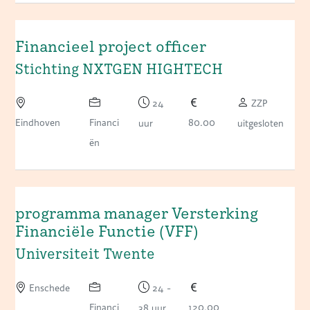
Financieel project officer
Stichting NXTGEN HIGHTECH
24
ZZP
Eindhoven
Financi
80.00
uur
uitgesloten
ën
programma manager Versterking
Financiële Functie (VFF)
Universiteit Twente
Enschede
24 -
Financi
120.00
38 uur