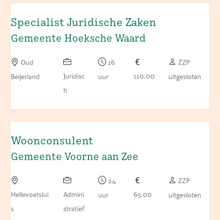
Specialist Juridische Zaken
Gemeente Hoeksche Waard
Oud
16
ZZP
Juridisc
110.00
Beijerland
uur
uitgesloten
h
Woonconsulent
Gemeente Voorne aan Zee
24
ZZP
Hellevoetslui
Admini
65.00
uur
uitgesloten
s
stratief