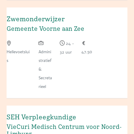
Zwemonderwijzer
Gemeente Voorne aan Zee
24 -
Hellevoetslui
Admini
47.50
32 uur
s
stratief
&
Secreta
rieel
SEH Verpleegkundige
VieCuri Medisch Centrum voor Noord-
Limburg